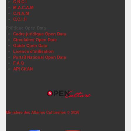
C.N.C.I
M.A.C.A.M
C.N.A.M
C.C.I.H
Politique Open Data
Cadre juridique Open Data
Circulaires Open Data
Guide Open Data
Licence d'utilisation
Portail National Open Data
F.A.Q
API CKAN
Ministère des Affaires Culturelles ©
2026