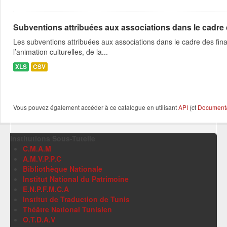
Subventions attribuées aux associations dans le cadre
Les subventions attribuées aux associations dans le cadre des fina
l’animation culturelles, de la...
XLS
CSV
Vous pouvez également accéder à ce catalogue en utilisant
API
(cf
Documentat
Institutions Sous-Tutelle
C.M.A.M
A.M.V.P.P.C
Bibliothèque Nationale
Institut National du Patrimoine
E.N.P.F.M.C.A
Institut de Traduction de Tunis
Théâtre National Tunisien
O.T.D.A.V