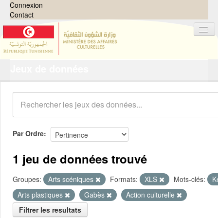
Connexion
Contact
Jeux de données
Jeux de données
Organisations
Groupes
Demandes
0
Par Ordre
À propos
1 jeu de données trouvé
Groupes:
Arts scéniques
Formats:
XLS
Mots-clés:
K
Arts plastiques
Gabès
Action culturelle
Filtrer les resultats