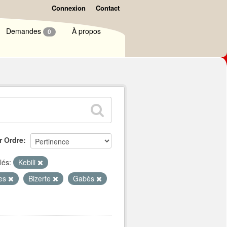
Connexion
Contact
Demandes
À propos
0
r Ordre
lés:
Kebili
ues
Bizerte
Gabès