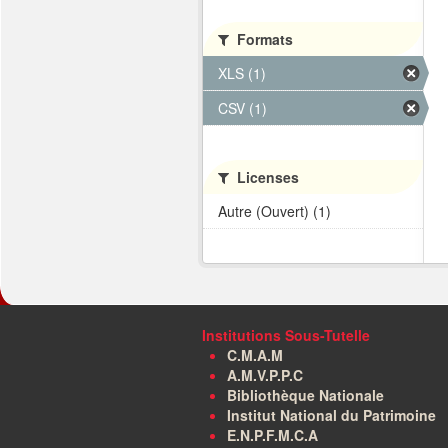
Formats
XLS (1)
CSV (1)
Licenses
Autre (Ouvert) (1)
Institutions Sous-Tutelle
C.M.A.M
A.M.V.P.P.C
Bibliothèque Nationale
Institut National du Patrimoine
E.N.P.F.M.C.A