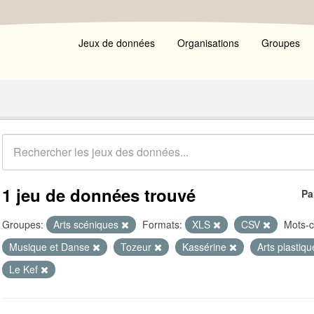
Jeux de données
Organisations
Groupes
1 jeu de données trouvé
Pa
Groupes:
Arts scéniques
Formats:
XLS
CSV
Mots-c
Musique et Danse
Tozeur
Kassérine
Arts plastiq
Le Kef