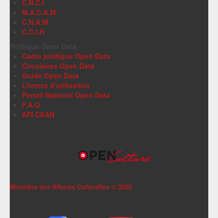
C.N.C.I
M.A.C.A.M
C.N.A.M
C.C.I.H
Politique Open Data
Cadre juridique Open Data
Circulaires Open Data
Guide Open Data
Licence d'utilisation
Portail National Open Data
F.A.Q
API CKAN
Ministère des Affaires Culturelles ©
2026