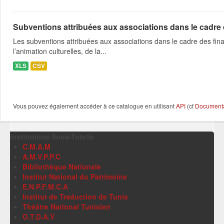
Subventions attribuées aux associations dans le cadre
Les subventions attribuées aux associations dans le cadre des fina
l’animation culturelles, de la...
XLS
CSV
Vous pouvez également accéder à ce catalogue en utilisant
API
(cf
Documentat
Institutions Sous-Tutelle
C.M.A.M
A.M.V.P.P.C
Bibliothèque Nationale
Institut National du Patrimoine
E.N.P.F.M.C.A
Institut de Traduction de Tunis
Théâtre National Tunisien
O.T.D.A.V