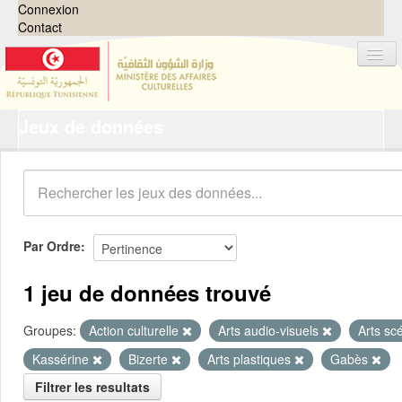
Connexion
Contact
Jeux de données
Jeux de données
Organisations
Groupes
Demandes
0
Par Ordre
À propos
1 jeu de données trouvé
Groupes:
Action culturelle
Arts audio-visuels
Arts sc
Kassérine
Bizerte
Arts plastiques
Gabès
Filtrer les resultats