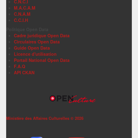
C.N.C.I
M.A.C.A.M
C.N.A.M
C.C.I.H
Politique Open Data
Cadre juridique Open Data
Circulaires Open Data
Guide Open Data
Licence d'utilisation
Portail National Open Data
F.A.Q
API CKAN
Ministère des Affaires Culturelles ©
2026