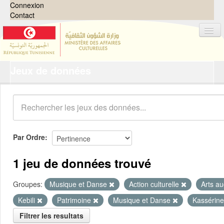
Connexion
Contact
Jeux de données
Jeux de données
Organisations
Groupes
Demandes
0
Par Ordre
À propos
1 jeu de données trouvé
Groupes:
Musique et Danse
Action culturelle
Arts au
Kebili
Patrimoine
Musique et Danse
Kassérin
Filtrer les resultats