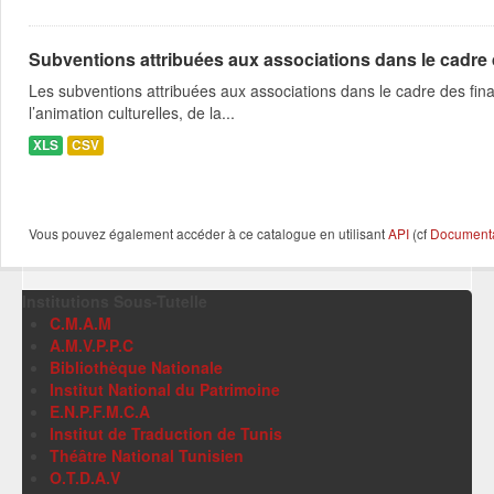
Subventions attribuées aux associations dans le cadre
Les subventions attribuées aux associations dans le cadre des fina
l’animation culturelles, de la...
XLS
CSV
Vous pouvez également accéder à ce catalogue en utilisant
API
(cf
Documentat
Institutions Sous-Tutelle
C.M.A.M
A.M.V.P.P.C
Bibliothèque Nationale
Institut National du Patrimoine
E.N.P.F.M.C.A
Institut de Traduction de Tunis
Théâtre National Tunisien
O.T.D.A.V