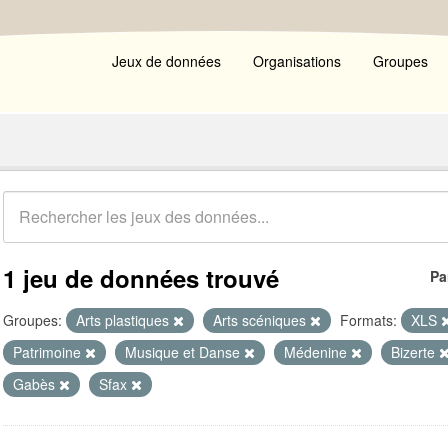
Jeux de données
Organisations
Groupes
1 jeu de données trouvé
Pa
Groupes:
Arts plastiques
Arts scéniques
Formats:
XLS
Patrimoine
Musique et Danse
Médenine
Bizerte
Gabès
Sfax