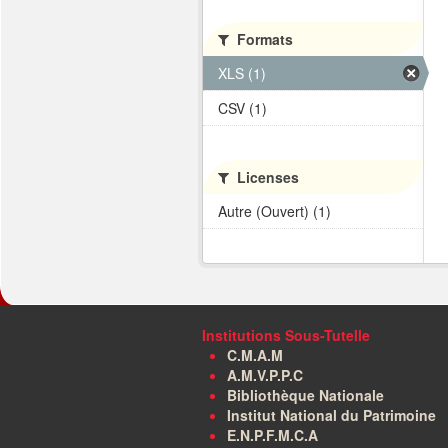
Formats
XLS (1)
CSV (1)
Licenses
Autre (Ouvert) (1)
Institutions Sous-Tutelle
C.M.A.M
A.M.V.P.P.C
Bibliothèque Nationale
Institut National du Patrimoine
E.N.P.F.M.C.A