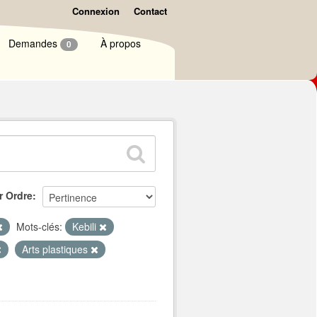
Connexion
Contact
Demandes
À propos
0
r Ordre
Mots-clés:
Kebili
Arts plastiques