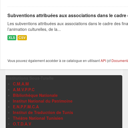
Subventions attribuées aux associations dans le cadre
Les subventions attribuées aux associations dans le cadre des fina
l’animation culturelles, de la...
XLS
CSV
Vous pouvez également accéder à ce catalogue en utilisant
API
(cf
Documentat
Institutions Sous-Tutelle
C.M.A.M
A.M.V.P.P.C
Bibliothèque Nationale
Institut National du Patrimoine
E.N.P.F.M.C.A
Institut de Traduction de Tunis
Théâtre National Tunisien
O.T.D.A.V