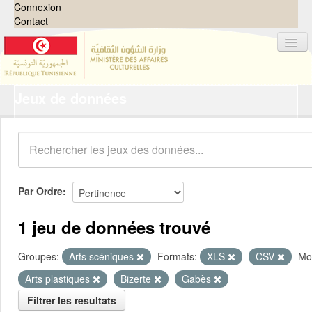
Connexion
Contact
Jeux de données
Jeux de données
Organisations
Groupes
Demandes
0
Par Ordre
À propos
1 jeu de données trouvé
Groupes:
Arts scéniques
Formats:
XLS
CSV
Mot
Arts plastiques
Bizerte
Gabès
Filtrer les resultats