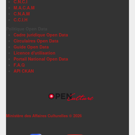
C.N.C.I
M.A.C.A.M
C.N.A.M
C.C.I.H
Politique Open Data
Cadre juridique Open Data
Circulaires Open Data
Guide Open Data
Licence d'utilisation
Portail National Open Data
F.A.Q
API CKAN
Ministère des Affaires Culturelles ©
2026