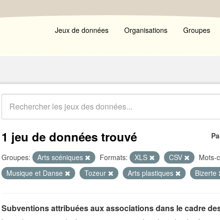
Jeux de données
Organisations
Groupes
1 jeu de données trouvé
Pa
Groupes:
Arts scéniques
Formats:
XLS
CSV
Mots-c
Musique et Danse
Tozeur
Arts plastiques
Bizerte
Subventions attribuées aux associations dans le cadre de