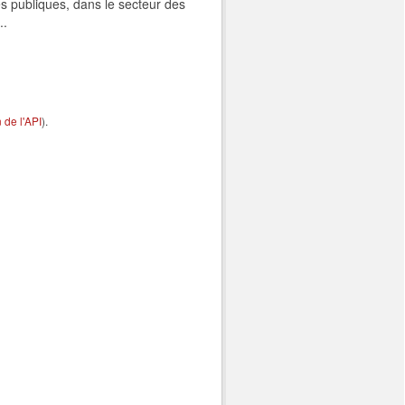
s publiques, dans le secteur des
..
de l'API
).