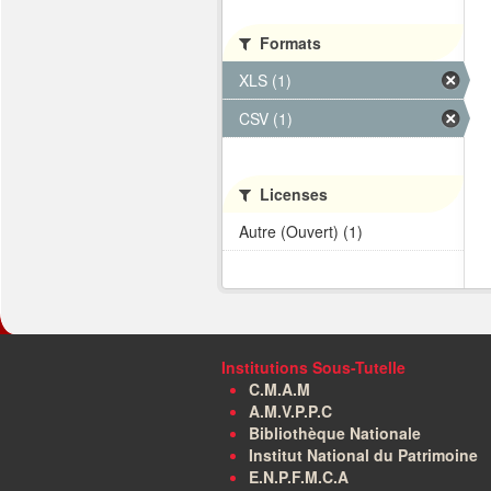
Formats
XLS (1)
CSV (1)
Licenses
Autre (Ouvert) (1)
Institutions Sous-Tutelle
C.M.A.M
A.M.V.P.P.C
Bibliothèque Nationale
Institut National du Patrimoine
E.N.P.F.M.C.A