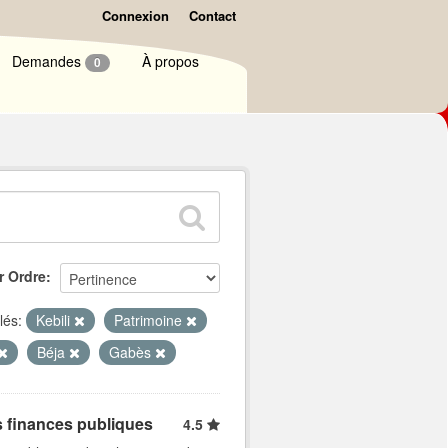
Connexion
Contact
Demandes
À propos
0
r Ordre
lés:
Kebili
Patrimoine
Béja
Gabès
s finances publiques
4.5