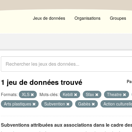
Jeux de données
Organisations
Groupes
1 jeu de données trouvé
Pa
Formats:
XLS
Mots-clés:
Kebili
Sfax
Theatre
Arts plastiques
Subvention
Gabès
Action culturel
Subventions attribuées aux associations dans le cadre de