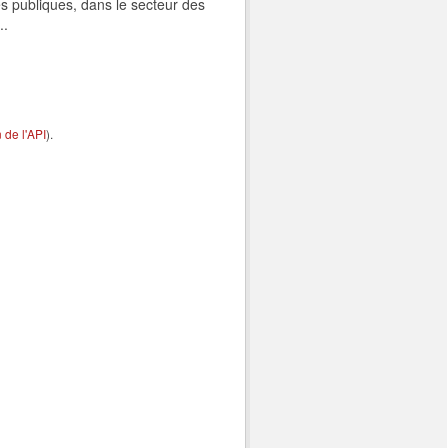
s publiques, dans le secteur des
..
de l'API
).