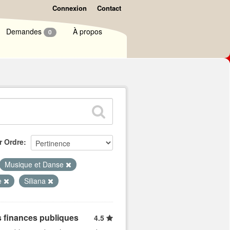
Connexion
Contact
Demandes
À propos
0
r Ordre
Musique et Danse
le
Siliana
s finances publiques
4.5