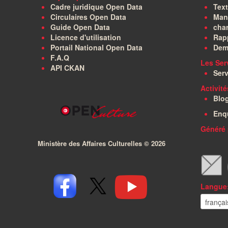
Cadre juridique Open Data
Text
Circulaires Open Data
Manu
Guide Open Data
char
Licence d'utilisation
Rapp
Portail National Open Data
Dem
F.A.Q
Les Ser
API CKAN
Serv
Activit
Blo
Enq
Généré 
Ministère des Affaires Culturelles ©
2026
Langue