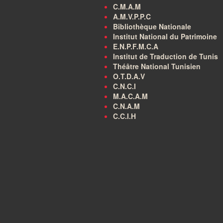
C.M.A.M
A.M.V.P.P.C
Bibliothèque Nationale
Institut National du Patrimoine
E.N.P.F.M.C.A
Institut de Traduction de Tunis
Théâtre National Tunisien
O.T.D.A.V
C.N.C.I
M.A.C.A.M
C.N.A.M
C.C.I.H