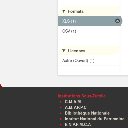
Formats
XLS (1)
CSV (1)
Licenses
Autre (Ouvert) (1)
Institutions Sous-Tutelle
C.M.A.M
A.M.V.P.P.C
Bibliothèque Nationale
Institut National du Patrimoine
E.N.P.F.M.C.A