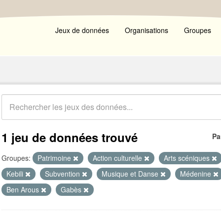
Jeux de données
Organisations
Groupes
1 jeu de données trouvé
Pa
Groupes:
Patrimoine
Action culturelle
Arts scéniques
Kebili
Subvention
Musique et Danse
Médenine
Ben Arous
Gabès