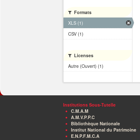
Formats
XLS (1)
CSV (1)
Licenses
Autre (Ouvert) (1)
Institutions Sous-Tutelle
C.M.A.M
A.M.V.P.P.C
Bibliothèque Nationale
Institut National du Patrimoine
E.N.P.F.M.C.A