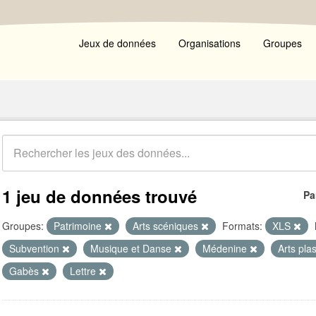
Jeux de données
Organisations
Groupes
1 jeu de données trouvé
Pa
Groupes:
Patrimoine
Arts scéniques
Formats:
XLS
Subvention
Musique et Danse
Médenine
Arts pla
Gabès
Lettre