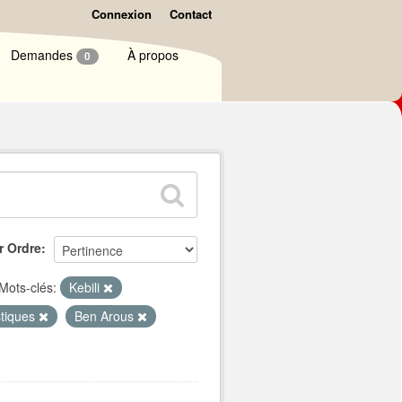
Connexion
Contact
Demandes
À propos
0
r Ordre
Mots-clés:
Kebili
stiques
Ben Arous