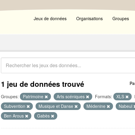
Jeux de données
Organisations
Groupes
1 jeu de données trouvé
Pa
Groupes:
Patrimoine
Arts scéniques
Formats:
XLS
Subvention
Musique et Danse
Médenine
Nabeul
Ben Arous
Gabès