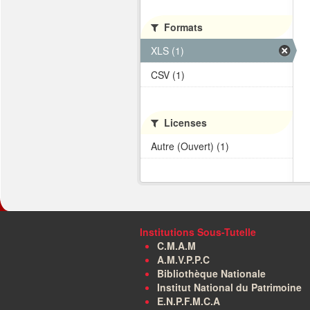
Formats
XLS (1)
CSV (1)
Licenses
Autre (Ouvert) (1)
Institutions Sous-Tutelle
C.M.A.M
A.M.V.P.P.C
Bibliothèque Nationale
Institut National du Patrimoine
E.N.P.F.M.C.A