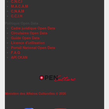
C.N.C.I
M.A.C.A.M
C.N.A.M
C.C.I.H
Politique Open Data
Cadre juridique Open Data
Circulaires Open Data
Guide Open Data
Licence d'utilisation
Portail National Open Data
F.A.Q
API CKAN
Ministère des Affaires Culturelles ©
2026