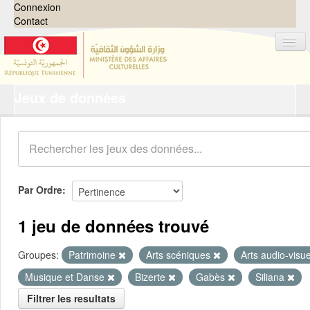
Connexion
Contact
Jeux de données
Jeux de données
Organisations
Groupes
Demandes
0
Par Ordre
À propos
1 jeu de données trouvé
Groupes:
Patrimoine
Arts scéniques
Arts audio-visu
Musique et Danse
Bizerte
Gabès
Siliana
Filtrer les resultats