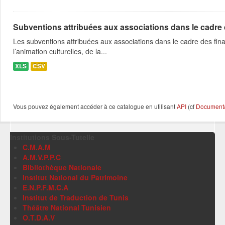
Subventions attribuées aux associations dans le cadre
Les subventions attribuées aux associations dans le cadre des fina
l’animation culturelles, de la...
XLS
CSV
Vous pouvez également accéder à ce catalogue en utilisant
API
(cf
Documentat
Institutions Sous-Tutelle
C.M.A.M
A.M.V.P.P.C
Bibliothèque Nationale
Institut National du Patrimoine
E.N.P.F.M.C.A
Institut de Traduction de Tunis
Théâtre National Tunisien
O.T.D.A.V