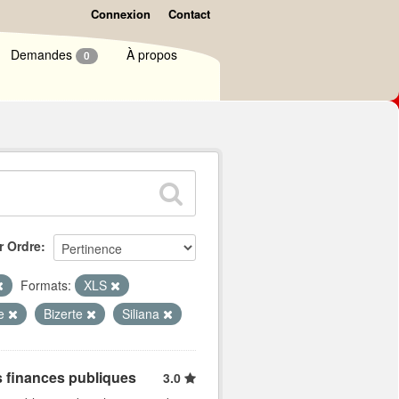
Connexion
Contact
Demandes
À propos
0
r Ordre
Formats:
XLS
se
Bizerte
Siliana
s finances publiques
3.0