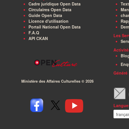
Cadre juridique Open Data
Text
Circulaires Open Data
Manu
Guide Open Data
char
Licence d'utilisation
Rapp
Portail National Open Data
Dem
F.A.Q
Les Ser
API CKAN
Serv
Activit
Blo
Enq
Généré 
Ministère des Affaires Culturelles ©
2026
Langue