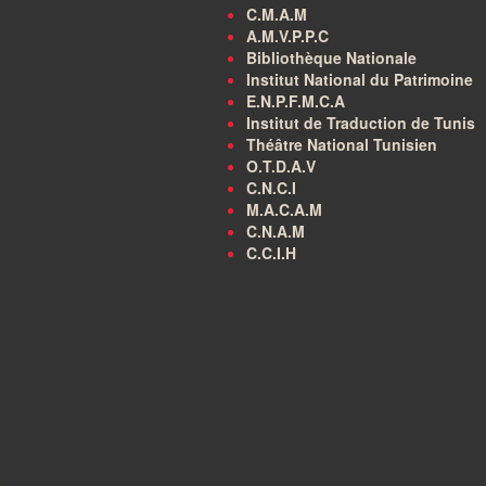
C.M.A.M
A.M.V.P.P.C
Bibliothèque Nationale
Institut National du Patrimoine
E.N.P.F.M.C.A
Institut de Traduction de Tunis
Théâtre National Tunisien
O.T.D.A.V
C.N.C.I
M.A.C.A.M
C.N.A.M
C.C.I.H