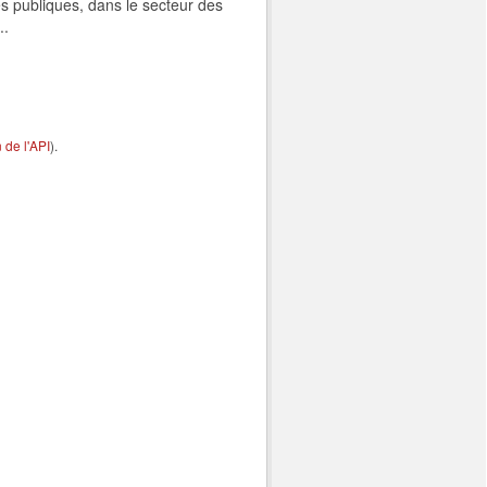
s publiques, dans le secteur des
..
de l'API
).