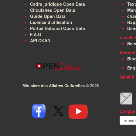
Cadre juridique Open Data
Text
Circulaires Open Data
Manu
Guide Open Data
char
Licence d'utilisation
Rapp
Portail National Open Data
Dem
F.A.Q
Les Ser
API CKAN
Serv
Activit
Blo
Enq
Généré 
Ministère des Affaires Culturelles ©
2026
Langue