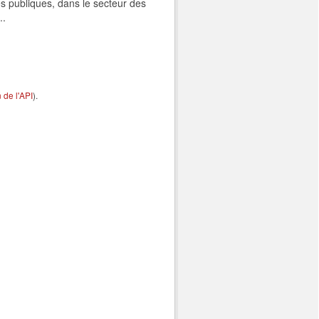
s publiques, dans le secteur des
..
de l'API
).