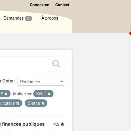
Connexion
Contact
Demandes
À propos
0
r Ordre
LS
Mots-clés:
Kebili
ulturelle
Siliana
s finances publiques
4.5