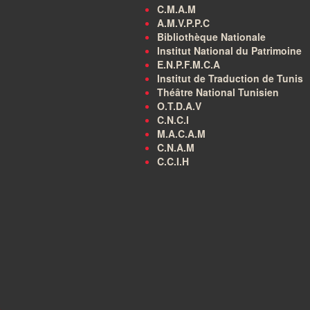
C.M.A.M
A.M.V.P.P.C
Bibliothèque Nationale
Institut National du Patrimoine
E.N.P.F.M.C.A
Institut de Traduction de Tunis
Théâtre National Tunisien
O.T.D.A.V
C.N.C.I
M.A.C.A.M
C.N.A.M
C.C.I.H