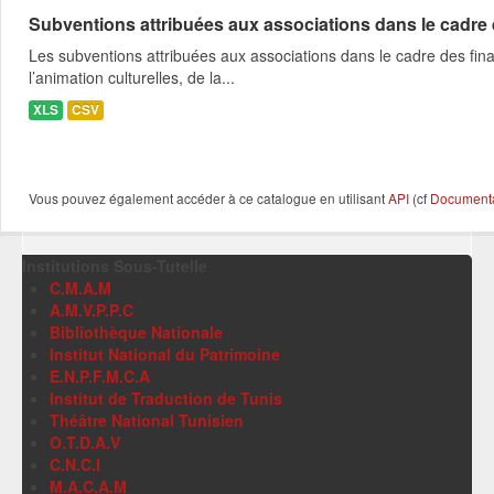
Subventions attribuées aux associations dans le cadre
Les subventions attribuées aux associations dans le cadre des fina
l’animation culturelles, de la...
XLS
CSV
Vous pouvez également accéder à ce catalogue en utilisant
API
(cf
Documentat
Institutions Sous-Tutelle
C.M.A.M
A.M.V.P.P.C
Bibliothèque Nationale
Institut National du Patrimoine
E.N.P.F.M.C.A
Institut de Traduction de Tunis
Théâtre National Tunisien
O.T.D.A.V
C.N.C.I
M.A.C.A.M