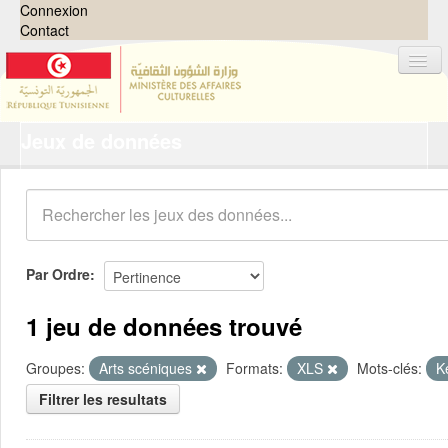
Connexion
Contact
Jeux de données
Jeux de données
Organisations
Groupes
Demandes
0
Par Ordre
À propos
1 jeu de données trouvé
Groupes:
Arts scéniques
Formats:
XLS
Mots-clés:
K
Filtrer les resultats