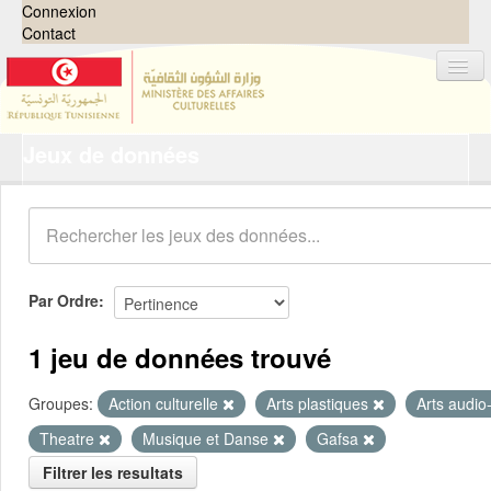
Connexion
Contact
Jeux de données
Jeux de données
Organisations
Groupes
Demandes
0
Par Ordre
À propos
1 jeu de données trouvé
Groupes:
Action culturelle
Arts plastiques
Arts audio
Theatre
Musique et Danse
Gafsa
Filtrer les resultats