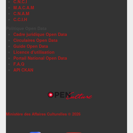
C.N.C.I
M.A.C.A.M
C.N.A.M
C.C.I.H
Politique Open Data
Cadre juridique Open Data
Circulaires Open Data
Guide Open Data
Licence d'utilisation
Portail National Open Data
F.A.Q
API CKAN
Ministère des Affaires Culturelles ©
2026