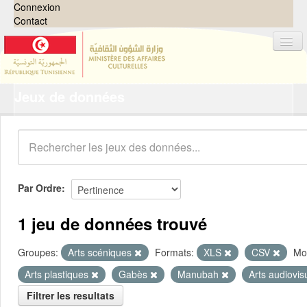
Connexion
Contact
Jeux de données
Jeux de données
Organisations
Groupes
Demandes
0
Par Ordre
À propos
1 jeu de données trouvé
Groupes:
Arts scéniques
Formats:
XLS
CSV
Mot
Arts plastiques
Gabès
Manubah
Arts audiovis
Filtrer les resultats