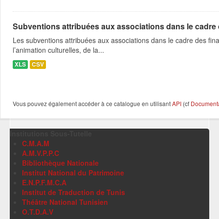
Subventions attribuées aux associations dans le cadre
Les subventions attribuées aux associations dans le cadre des fina
l’animation culturelles, de la...
XLS
CSV
Vous pouvez également accéder à ce catalogue en utilisant
API
(cf
Documentat
Institutions Sous-Tutelle
C.M.A.M
A.M.V.P.P.C
Bibliothèque Nationale
Institut National du Patrimoine
E.N.P.F.M.C.A
Institut de Traduction de Tunis
Théâtre National Tunisien
O.T.D.A.V