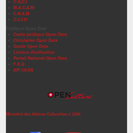
C.N.C.I
M.A.C.A.M
C.N.A.M
C.C.I.H
Politique Open Data
Cadre juridique Open Data
Circulaires Open Data
Guide Open Data
Licence d'utilisation
Portail National Open Data
F.A.Q
API CKAN
Ministère des Affaires Culturelles ©
2026