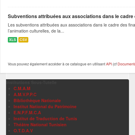
Subventions attribuées aux associations dans le cadre
Les subventions attribuées aux associations dans le cadre des fina
l’animation culturelles, de la...
XLS
CSV
Vous pouvez également accéder à ce catalogue en utilisant
API
(cf
Documentat
Institutions Sous-Tutelle
C.M.A.M
A.M.V.P.P.C
Bibliothèque Nationale
Institut National du Patrimoine
E.N.P.F.M.C.A
Institut de Traduction de Tunis
Théâtre National Tunisien
O.T.D.A.V