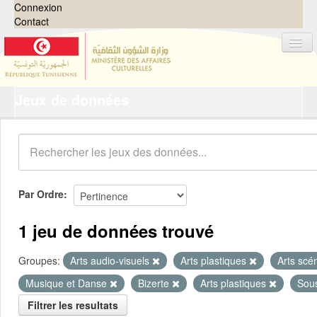
Connexion
Contact
Jeux de données
Jeux de données
Organisations
Groupes
Demandes
0
Par Ordre
À propos
1 jeu de données trouvé
Groupes:
Arts audio-visuels
Arts plastiques
Arts scé
Musique et Danse
Bizerte
Arts plastiques
Sou
Filtrer les resultats