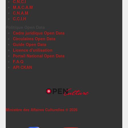
C.N.C.I
M.A.C.A.M
C.N.A.M
C.C.I.H
Politique Open Data
Cadre juridique Open Data
Circulaires Open Data
Guide Open Data
Licence d'utilisation
Portail National Open Data
F.A.Q
API CKAN
Ministère des Affaires Culturelles ©
2026