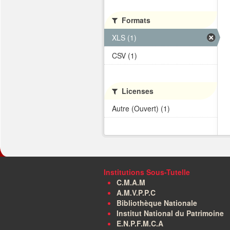
Formats
XLS (1)
CSV (1)
Licenses
Autre (Ouvert) (1)
Institutions Sous-Tutelle
C.M.A.M
A.M.V.P.P.C
Bibliothèque Nationale
Institut National du Patrimoine
E.N.P.F.M.C.A