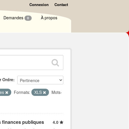
Connexion
Contact
Demandes
À propos
0
r Ordre
ues
Formats:
XLS
Mots-
s finances publiques
4.0