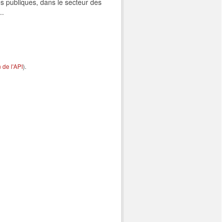
s publiques, dans le secteur des
..
de l'API
).