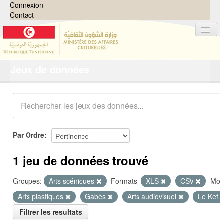
Connexion
Contact
Jeux de données
Jeux de données
Organisations
Groupes
Demandes
0
Par Ordre
À propos
1 jeu de données trouvé
Groupes:
Arts scéniques
Formats:
XLS
CSV
Mot
Arts plastiques
Gabès
Arts audiovisuel
Le Kef
Filtrer les resultats