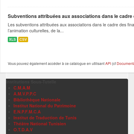
Subventions attribuées aux associations dans le cadre
Les subventions attribuées aux associations dans le cadre des fina
l’animation culturelles, de la...
XLS
CSV
Vous pouvez également accéder à ce catalogue en utilisant
API
(cf
Documentat
Institutions Sous-Tutelle
C.M.A.M
A.M.V.P.P.C
Bibliothèque Nationale
Institut National du Patrimoine
E.N.P.F.M.C.A
Institut de Traduction de Tunis
Théâtre National Tunisien
O.T.D.A.V