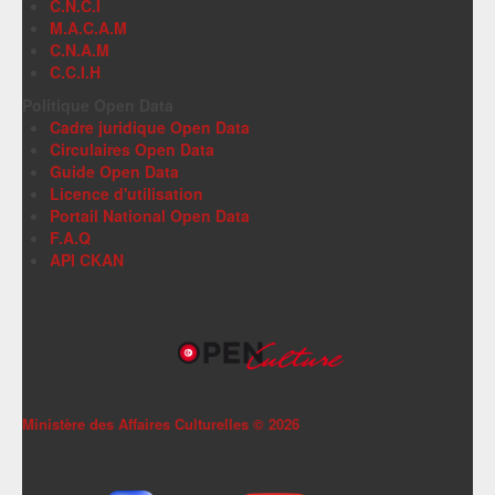
C.N.C.I
M.A.C.A.M
C.N.A.M
C.C.I.H
Politique Open Data
Cadre juridique Open Data
Circulaires Open Data
Guide Open Data
Licence d'utilisation
Portail National Open Data
F.A.Q
API CKAN
Ministère des Affaires Culturelles ©
2026