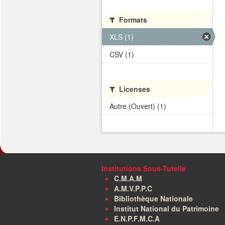
Formats
XLS (1)
CSV (1)
Licenses
Autre (Ouvert) (1)
Institutions Sous-Tutelle
C.M.A.M
A.M.V.P.P.C
Bibliothèque Nationale
Institut National du Patrimoine
E.N.P.F.M.C.A