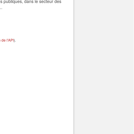
s publiques, dans le secteur des
..
de l'API
).