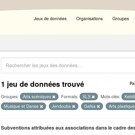
Jeux de données
Organisations
Groupes
1 jeu de données trouvé
Pa
Groupes:
Arts scéniques
Formats:
XLS
Mots-clés:
Kebil
Musique et Danse
Jendouba
Gafsa
Arts plastiqu
Subventions attribuées aux associations dans le cadre de