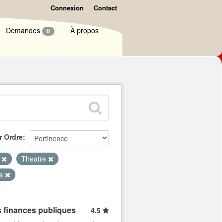
Connexion
Contact
Demandes
À propos
0
r Ordre
i
Theatre
es
s finances publiques
4.5