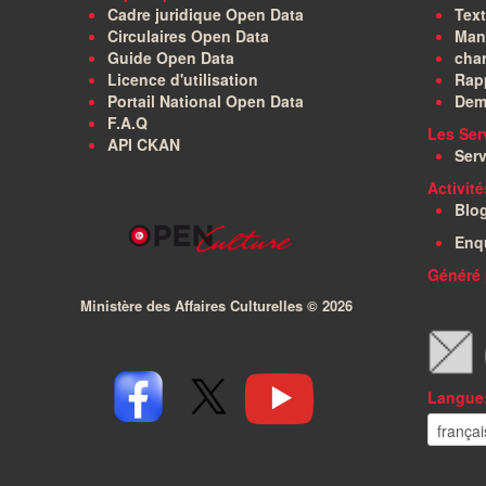
Cadre juridique Open Data
Text
Circulaires Open Data
Manu
Guide Open Data
char
Licence d'utilisation
Rapp
Portail National Open Data
Dem
F.A.Q
Les Ser
API CKAN
Serv
Activit
Blo
Enq
Généré 
Ministère des Affaires Culturelles ©
2026
Langue