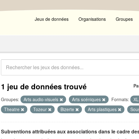
Jeux de données
Organisations
Groupes
1 jeu de données trouvé
Pa
Groupes:
Arts audio-visuels
Arts scéniques
Formats:
X
Theatre
Tozeur
Bizerte
Arts plastiques
Sou
Subventions attribuées aux associations dans le cadre de