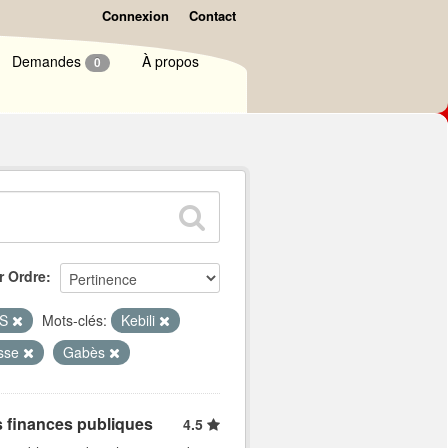
Connexion
Contact
Demandes
À propos
0
r Ordre
LS
Mots-clés:
Kebili
sse
Gabès
s finances publiques
4.5