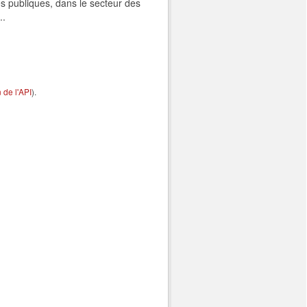
s publiques, dans le secteur des
..
de l'API
).