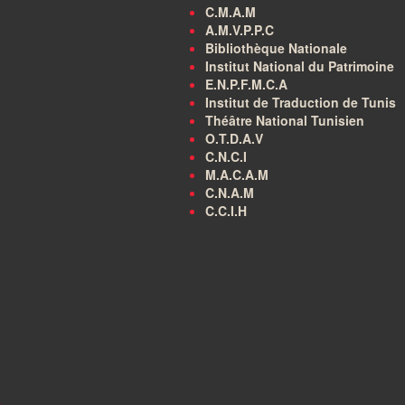
C.M.A.M
A.M.V.P.P.C
Bibliothèque Nationale
Institut National du Patrimoine
E.N.P.F.M.C.A
Institut de Traduction de Tunis
Théâtre National Tunisien
O.T.D.A.V
C.N.C.I
M.A.C.A.M
C.N.A.M
C.C.I.H