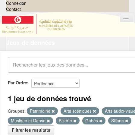
Connexion
Contact
Jeux de données
Jeux de données
Organisations
Groupes
Demandes
0
Par Ordre
À propos
1 jeu de données trouvé
Groupes:
Patrimoine
Arts scéniques
Arts audio-visu
Musique et Danse
Bizerte
Gabès
Siliana
Filtrer les resultats