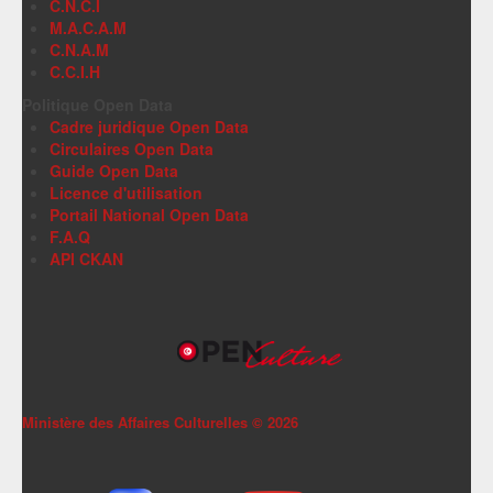
C.N.C.I
M.A.C.A.M
C.N.A.M
C.C.I.H
Politique Open Data
Cadre juridique Open Data
Circulaires Open Data
Guide Open Data
Licence d'utilisation
Portail National Open Data
F.A.Q
API CKAN
Ministère des Affaires Culturelles ©
2026