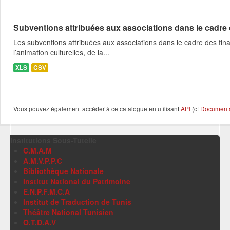
Subventions attribuées aux associations dans le cadre
Les subventions attribuées aux associations dans le cadre des fina
l’animation culturelles, de la...
XLS
CSV
Vous pouvez également accéder à ce catalogue en utilisant
API
(cf
Documentat
Institutions Sous-Tutelle
C.M.A.M
A.M.V.P.P.C
Bibliothèque Nationale
Institut National du Patrimoine
E.N.P.F.M.C.A
Institut de Traduction de Tunis
Théâtre National Tunisien
O.T.D.A.V