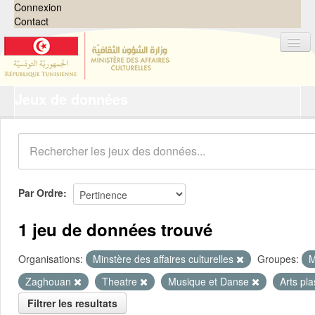
Connexion
Contact
Jeux de données
Jeux de données
Organisations
Groupes
Demandes
0
Par Ordre
À propos
1 jeu de données trouvé
Organisations:
Minstère des affaires culturelles
Groupes:
M
Zaghouan
Theatre
Musique et Danse
Arts pl
Filtrer les resultats