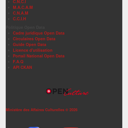
C.N.C.I
M.A.C.A.M
C.N.A.M
C.C.I.H
Politique Open Data
Cadre juridique Open Data
Circulaires Open Data
Guide Open Data
Licence d'utilisation
Portail National Open Data
F.A.Q
API CKAN
Ministère des Affaires Culturelles ©
2026