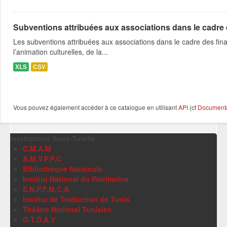
Subventions attribuées aux associations dans le cadre
Les subventions attribuées aux associations dans le cadre des fina
l’animation culturelles, de la...
XLS
CSV
Vous pouvez également accéder à ce catalogue en utilisant
API
(cf
Documentat
Institutions Sous-Tutelle
C.M.A.M
A.M.V.P.P.C
Bibliothèque Nationale
Institut National du Patrimoine
E.N.P.F.M.C.A
Institut de Traduction de Tunis
Théâtre National Tunisien
O.T.D.A.V