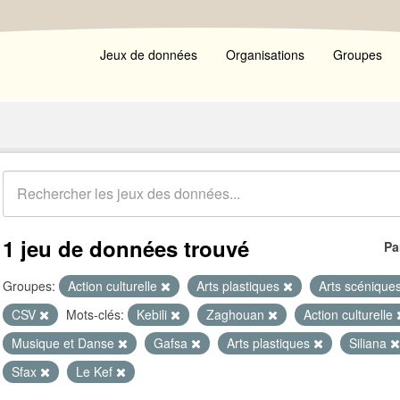
Jeux de données
Organisations
Groupes
1 jeu de données trouvé
Pa
Groupes:
Action culturelle
Arts plastiques
Arts scénique
CSV
Mots-clés:
Kebili
Zaghouan
Action culturelle
Musique et Danse
Gafsa
Arts plastiques
Siliana
Sfax
Le Kef