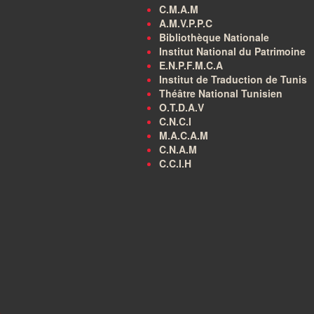
C.M.A.M
A.M.V.P.P.C
Bibliothèque Nationale
Institut National du Patrimoine
E.N.P.F.M.C.A
Institut de Traduction de Tunis
Théâtre National Tunisien
O.T.D.A.V
C.N.C.I
M.A.C.A.M
C.N.A.M
C.C.I.H