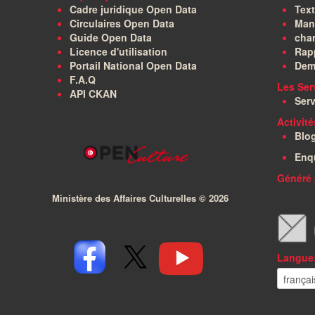
Cadre juridique Open Data
Text
Circulaires Open Data
Manu
Guide Open Data
char
Licence d'utilisation
Rapp
Portail National Open Data
Dem
F.A.Q
Les Ser
API CKAN
Serv
Activit
Blo
Enq
Généré 
Ministère des Affaires Culturelles ©
2026
Langue