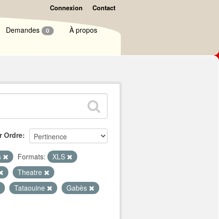
Connexion
Contact
Demandes
À propos
0
r Ordre
s
Formats:
XLS
Theatre
Tataouine
Gabès