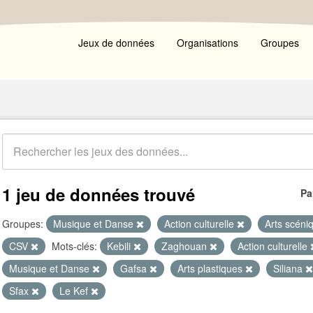
Jeux de données
Organisations
Groupes
1 jeu de données trouvé
Pa
Groupes:
Musique et Danse
Action culturelle
Arts scén
CSV
Mots-clés:
Kebili
Zaghouan
Action culturelle
Musique et Danse
Gafsa
Arts plastiques
Siliana
Sfax
Le Kef