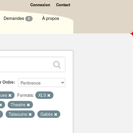
Connexion
Contact
Demandes
À propos
0
r Ordre
iques
Formats:
XLS
Theatre
Tataouine
Gabès