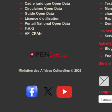
Cadre juridique Open Data
Text
Circulaires Open Data
Manu
Guide Open Data
char
Licence d'utilisation
Rapp
Portail National Open Data
Dem
F.A.Q
Les Ser
API CKAN
Serv
Activit
Blo
Enq
Généré 
Ministère des Affaires Culturelles ©
2026
Langue