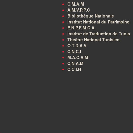
C.M.A.M
A.M.V.P.P.C
Bibliothèque Nationale
Institut National du Patrimoine
E.N.P.F.M.C.A
Institut de Traduction de Tunis
Théâtre National Tunisien
O.T.D.A.V
C.N.C.I
M.A.C.A.M
C.N.A.M
C.C.I.H