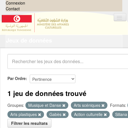
Connexion
Contact
Jeux de données
Jeux de données
Organisations
Groupes
Demandes
0
Par Ordre
À propos
1 jeu de données trouvé
Groupes:
Musique et Danse
Arts scéniques
Formats:
Arts plastiques
Gabès
Action culturelle
Silian
Filtrer les resultats