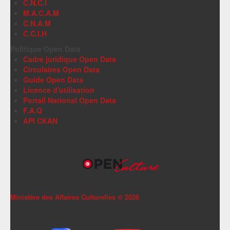
C.N.C.I
M.A.C.A.M
C.N.A.M
C.C.I.H
Politique Open Data
Cadre juridique Open Data
Circulaires Open Data
Guide Open Data
Licence d'utilisation
Portail National Open Data
F.A.Q
API CKAN
Ministère des Affaires Culturelles ©
2026