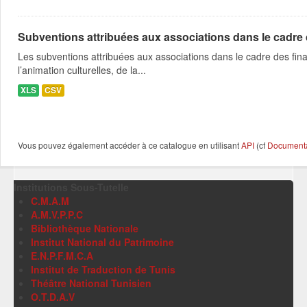
Subventions attribuées aux associations dans le cadre
Les subventions attribuées aux associations dans le cadre des fina
l’animation culturelles, de la...
XLS
CSV
Vous pouvez également accéder à ce catalogue en utilisant
API
(cf
Documentat
Institutions Sous-Tutelle
C.M.A.M
A.M.V.P.P.C
Bibliothèque Nationale
Institut National du Patrimoine
E.N.P.F.M.C.A
Institut de Traduction de Tunis
Théâtre National Tunisien
O.T.D.A.V