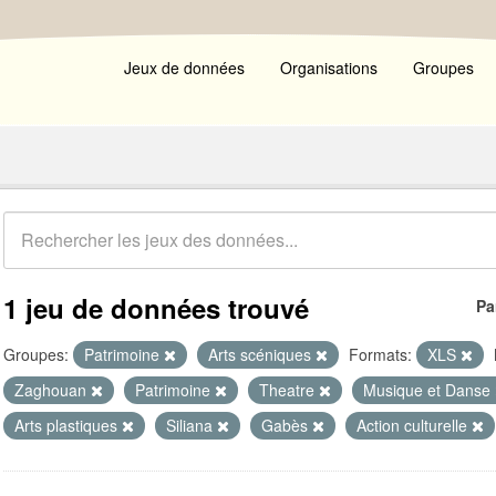
Jeux de données
Organisations
Groupes
1 jeu de données trouvé
Pa
Groupes:
Patrimoine
Arts scéniques
Formats:
XLS
Zaghouan
Patrimoine
Theatre
Musique et Danse
Arts plastiques
Siliana
Gabès
Action culturelle