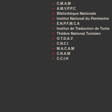
C.M.A.M
A.M.V.P.P.C
Bibliothèque Nationale
Institut National du Patrimoine
E.N.P.F.M.C.A
Institut de Traduction de Tunis
Théâtre National Tunisien
O.T.D.A.V
C.N.C.I
M.A.C.A.M
C.N.A.M
C.C.I.H