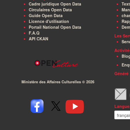
Cadre juridique Open Data
Text
Circulaires Open Data
Manu
Guide Open Data
char
Licence d'utilisation
Rapp
Portail National Open Data
Dem
F.A.Q
Les Ser
API CKAN
Serv
Activit
Blo
Enq
Généré 
Ministère des Affaires Culturelles ©
2026
Langue