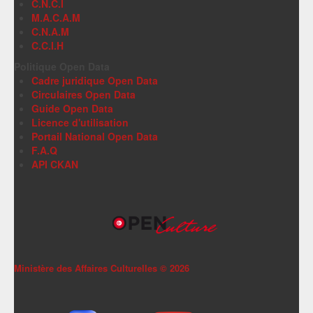
C.N.C.I
M.A.C.A.M
C.N.A.M
C.C.I.H
Politique Open Data
Cadre juridique Open Data
Circulaires Open Data
Guide Open Data
Licence d'utilisation
Portail National Open Data
F.A.Q
API CKAN
Ministère des Affaires Culturelles ©
2026