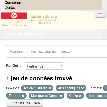
Connexion
Contact
Jeux de données
Jeux de données
Organisations
Groupes
Demandes
0
Par Ordre
À propos
1 jeu de données trouvé
Groupes:
Action culturelle
Arts scéniques
Formats:
Theatre
Musique et Danse
Gafsa
Arts plasti
Filtrer les resultats