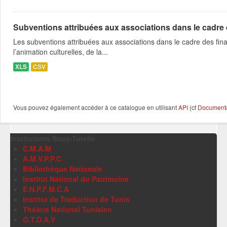
Subventions attribuées aux associations dans le cadre
Les subventions attribuées aux associations dans le cadre des fina
l’animation culturelles, de la...
XLS
CSV
Vous pouvez également accéder à ce catalogue en utilisant
API
(cf
Documentat
Institutions Sous-Tutelle
C.M.A.M
A.M.V.P.P.C
Bibliothèque Nationale
Institut National du Patrimoine
E.N.P.F.M.C.A
Institut de Traduction de Tunis
Théâtre National Tunisien
O.T.D.A.V