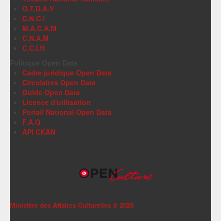
O.T.D.A.V
C.N.C.I
M.A.C.A.M
C.N.A.M
C.C.I.H
Politique Open Data
Cadre juridique Open Data
Circulaires Open Data
Guide Open Data
Licence d'utilisation
Portail National Open Data
F.A.Q
API CKAN
Ministère des Affaires Culturelles ©
2026