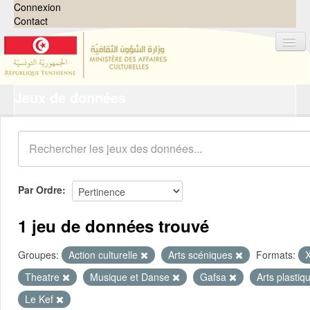
Connexion
Contact
Jeux de données
Jeux de données
Organisations
Groupes
Demandes
0
Par Ordre
À propos
1 jeu de données trouvé
Groupes:
Action culturelle
Arts scéniques
Formats:
Theatre
Musique et Danse
Gafsa
Arts plasti
Le Kef