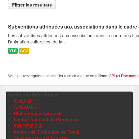
Filtrer les resultats
Subventions attribuées aux associations dans le cadre
Les subventions attribuées aux associations dans le cadre des fina
l’animation culturelles, de la...
XLS
CSV
Vous pouvez également accéder à ce catalogue en utilisant
API
(cf
Documentat
Institutions Sous-Tutelle
C.M.A.M
A.M.V.P.P.C
Bibliothèque Nationale
Institut National du Patrimoine
E.N.P.F.M.C.A
Institut de Traduction de Tunis
Théâtre National Tunisien