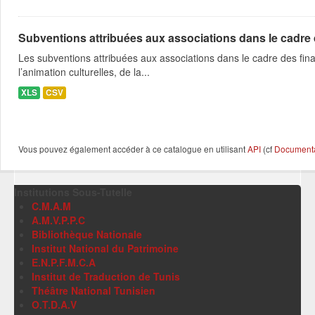
Subventions attribuées aux associations dans le cadre
Les subventions attribuées aux associations dans le cadre des fina
l’animation culturelles, de la...
XLS
CSV
Vous pouvez également accéder à ce catalogue en utilisant
API
(cf
Documentat
Institutions Sous-Tutelle
C.M.A.M
A.M.V.P.P.C
Bibliothèque Nationale
Institut National du Patrimoine
E.N.P.F.M.C.A
Institut de Traduction de Tunis
Théâtre National Tunisien
O.T.D.A.V