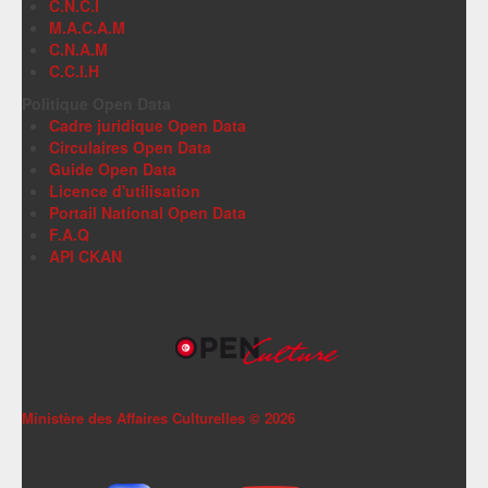
C.N.C.I
M.A.C.A.M
C.N.A.M
C.C.I.H
Politique Open Data
Cadre juridique Open Data
Circulaires Open Data
Guide Open Data
Licence d'utilisation
Portail National Open Data
F.A.Q
API CKAN
Ministère des Affaires Culturelles ©
2026