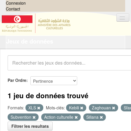
Connexion
Contact
Jeux de données
Jeux de données
Organisations
Groupes
Demandes
0
Par Ordre
À propos
1 jeu de données trouvé
Formats:
XLS
Mots-clés:
Kebili
Zaghouan
Sfa
Subvention
Action culturelle
Siliana
Filtrer les resultats