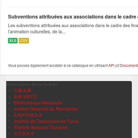
Subventions attribuées aux associations dans le cadre
Les subventions attribuées aux associations dans le cadre des fina
l’animation culturelles, de la...
XLS
CSV
Vous pouvez également accéder à ce catalogue en utilisant
API
(cf
Documentat
Institutions Sous-Tutelle
C.M.A.M
A.M.V.P.P.C
Bibliothèque Nationale
Institut National du Patrimoine
E.N.P.F.M.C.A
Institut de Traduction de Tunis
Théâtre National Tunisien
O.T.D.A.V