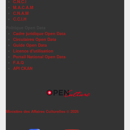
C.N.C.I
M.A.C.A.M
C.N.A.M
C.C.I.H
Politique Open Data
Cadre juridique Open Data
Circulaires Open Data
Guide Open Data
Licence d'utilisation
Portail National Open Data
F.A.Q
API CKAN
Ministère des Affaires Culturelles ©
2026