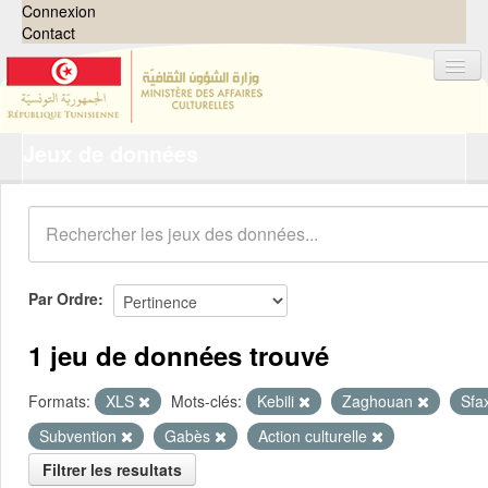
Connexion
Contact
Jeux de données
Jeux de données
Organisations
Groupes
Demandes
0
Par Ordre
À propos
1 jeu de données trouvé
Formats:
XLS
Mots-clés:
Kebili
Zaghouan
Sfa
Subvention
Gabès
Action culturelle
Filtrer les resultats