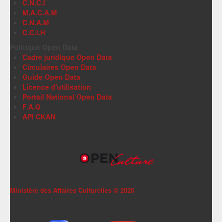
C.N.C.I
M.A.C.A.M
C.N.A.M
C.C.I.H
Politique Open Data
Cadre juridique Open Data
Circulaires Open Data
Guide Open Data
Licence d'utilisation
Portail National Open Data
F.A.Q
API CKAN
Ministère des Affaires Culturelles ©
2026