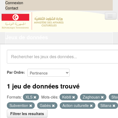
Connexion
Contact
Jeux de données
Jeux de données
Organisations
Groupes
Demandes
0
Par Ordre
À propos
1 jeu de données trouvé
Formats:
XLS
Mots-clés:
Kebili
Zaghouan
Sfa
Subvention
Gabès
Action culturelle
Siliana
Filtrer les resultats