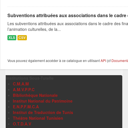
Subventions attribuées aux associations dans le cadre
Les subventions attribuées aux associations dans le cadre des fina
l’animation culturelles, de la...
XLS
CSV
Vous pouvez également accéder à ce catalogue en utilisant
API
(cf
Documentat
Institutions Sous-Tutelle
C.M.A.M
A.M.V.P.P.C
Bibliothèque Nationale
Institut National du Patrimoine
E.N.P.F.M.C.A
Institut de Traduction de Tunis
Théâtre National Tunisien
O.T.D.A.V