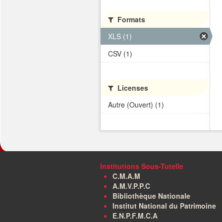
Formats
XLS (1)
CSV (1)
Licenses
Autre (Ouvert) (1)
Institutions Sous-Tutelle
C.M.A.M
A.M.V.P.P.C
Bibliothèque Nationale
Institut National du Patrimoine
E.N.P.F.M.C.A