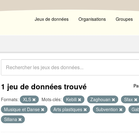
Jeux de données
Organisations
Groupes
1 jeu de données trouvé
Pa
Formats:
XLS
Mots-clés:
Kebili
Zaghouan
Sfax
Musique et Danse
Arts plastiques
Subvention
Ga
Siliana