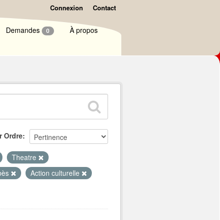
Connexion
Contact
Demandes
À propos
0
r Ordre
Theatre
bès
Action culturelle