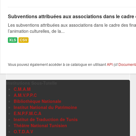
Subventions attribuées aux associations dans le cadre
Les subventions attribuées aux associations dans le cadre des fina
l’animation culturelles, de la...
XLS
CSV
Vous pouvez également accéder à ce catalogue en utilisant
API
(cf
Documentat
Institutions Sous-Tutelle
C.M.A.M
A.M.V.P.P.C
Bibliothèque Nationale
Institut National du Patrimoine
E.N.P.F.M.C.A
Institut de Traduction de Tunis
Théâtre National Tunisien
O.T.D.A.V