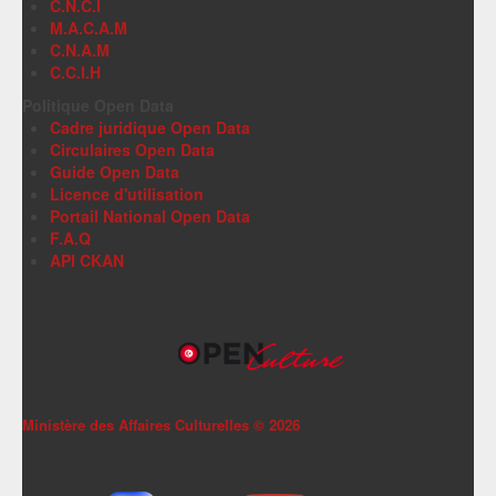
C.N.C.I
M.A.C.A.M
C.N.A.M
C.C.I.H
Politique Open Data
Cadre juridique Open Data
Circulaires Open Data
Guide Open Data
Licence d'utilisation
Portail National Open Data
F.A.Q
API CKAN
Ministère des Affaires Culturelles ©
2026