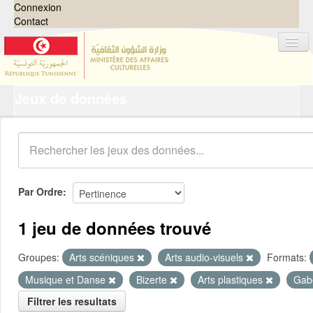
Connexion
Contact
Jeux de données
Jeux de données
Organisations
Groupes
Demandes
0
Par Ordre
À propos
1 jeu de données trouvé
Groupes:
Arts scéniques
Arts audio-visuels
Formats:
Musique et Danse
Bizerte
Arts plastiques
Gab
Filtrer les resultats