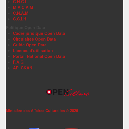
C.N.C.I
M.A.C.A.M
C.N.A.M
C.C.I.H
Politique Open Data
Cadre juridique Open Data
Circulaires Open Data
Guide Open Data
Licence d'utilisation
Portail National Open Data
F.A.Q
API CKAN
Ministère des Affaires Culturelles ©
2026