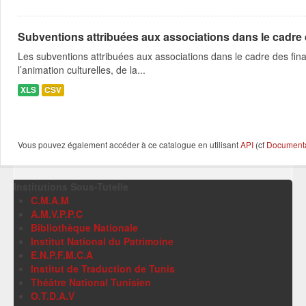
Subventions attribuées aux associations dans le cadre
Les subventions attribuées aux associations dans le cadre des fina
l’animation culturelles, de la...
XLS
CSV
Vous pouvez également accéder à ce catalogue en utilisant
API
(cf
Documentat
Institutions Sous-Tutelle
C.M.A.M
A.M.V.P.P.C
Bibliothèque Nationale
Institut National du Patrimoine
E.N.P.F.M.C.A
Institut de Traduction de Tunis
Théâtre National Tunisien
O.T.D.A.V