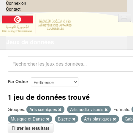
Connexion
Contact
Jeux de données
Jeux de données
Organisations
Groupes
Demandes
0
Par Ordre
À propos
1 jeu de données trouvé
Groupes:
Arts scéniques
Arts audio-visuels
Formats:
Musique et Danse
Bizerte
Arts plastiques
Gab
Filtrer les resultats