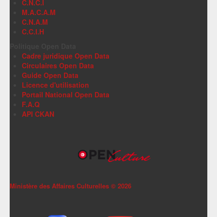
C.N.C.I
M.A.C.A.M
C.N.A.M
C.C.I.H
Politique Open Data
Cadre juridique Open Data
Circulaires Open Data
Guide Open Data
Licence d'utilisation
Portail National Open Data
F.A.Q
API CKAN
Ministère des Affaires Culturelles ©
2026