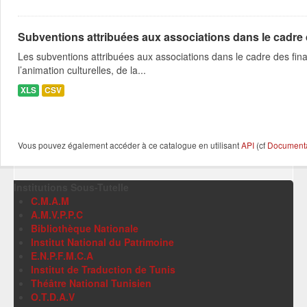
Subventions attribuées aux associations dans le cadre
Les subventions attribuées aux associations dans le cadre des fina
l’animation culturelles, de la...
XLS
CSV
Vous pouvez également accéder à ce catalogue en utilisant
API
(cf
Documentat
Institutions Sous-Tutelle
C.M.A.M
A.M.V.P.P.C
Bibliothèque Nationale
Institut National du Patrimoine
E.N.P.F.M.C.A
Institut de Traduction de Tunis
Théâtre National Tunisien
O.T.D.A.V