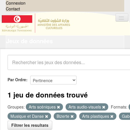
Connexion
Contact
Jeux de données
Jeux de données
Organisations
Groupes
Demandes
0
Par Ordre
À propos
1 jeu de données trouvé
Groupes:
Arts scéniques
Arts audio-visuels
Formats:
Musique et Danse
Bizerte
Arts plastiques
Gab
Filtrer les resultats