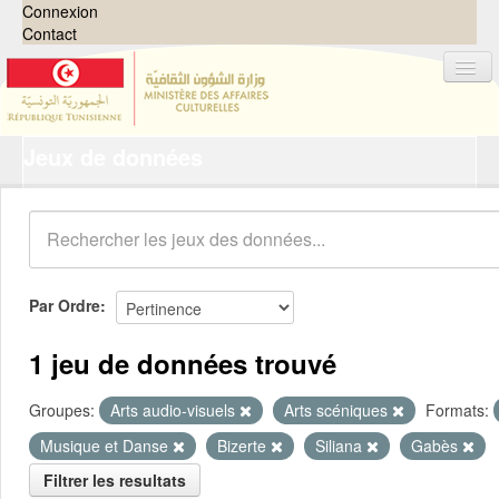
Connexion
Contact
Jeux de données
Jeux de données
Organisations
Groupes
Demandes
0
Par Ordre
À propos
1 jeu de données trouvé
Groupes:
Arts audio-visuels
Arts scéniques
Formats:
Musique et Danse
Bizerte
Siliana
Gabès
Filtrer les resultats