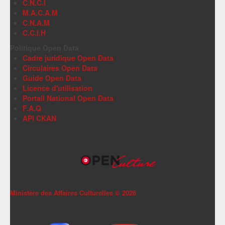
C.N.C.I
M.A.C.A.M
C.N.A.M
C.C.I.H
Politique Open Data
Cadre juridique Open Data
Circulaires Open Data
Guide Open Data
Licence d'utilisation
Portail National Open Data
F.A.Q
API CKAN
Ministère des Affaires Culturelles ©
2026