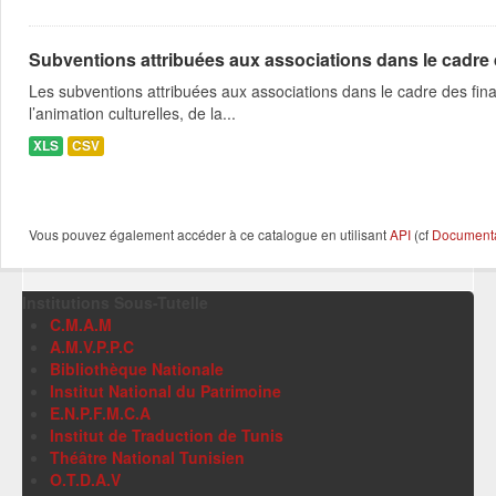
Subventions attribuées aux associations dans le cadre
Les subventions attribuées aux associations dans le cadre des fina
l’animation culturelles, de la...
XLS
CSV
Vous pouvez également accéder à ce catalogue en utilisant
API
(cf
Documentat
Institutions Sous-Tutelle
C.M.A.M
A.M.V.P.P.C
Bibliothèque Nationale
Institut National du Patrimoine
E.N.P.F.M.C.A
Institut de Traduction de Tunis
Théâtre National Tunisien
O.T.D.A.V