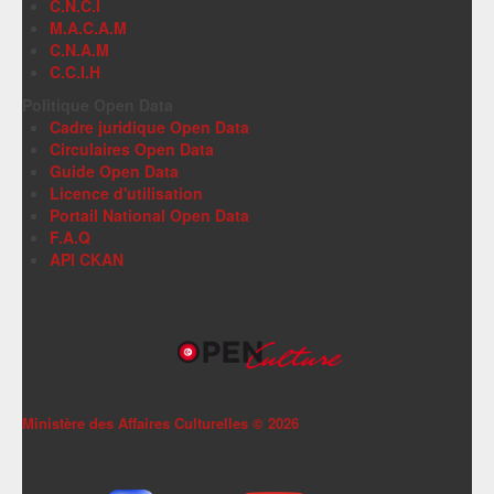
C.N.C.I
M.A.C.A.M
C.N.A.M
C.C.I.H
Politique Open Data
Cadre juridique Open Data
Circulaires Open Data
Guide Open Data
Licence d'utilisation
Portail National Open Data
F.A.Q
API CKAN
Ministère des Affaires Culturelles ©
2026