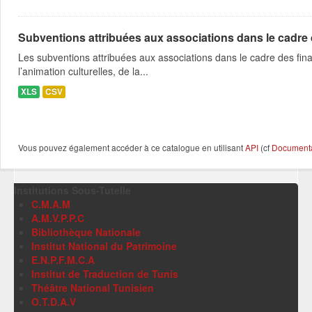
Subventions attribuées aux associations dans le cadre
Les subventions attribuées aux associations dans le cadre des fina
l’animation culturelles, de la...
XLS
CSV
Vous pouvez également accéder à ce catalogue en utilisant
API
(cf
Documentat
Institutions Sous-Tutelle
C.M.A.M
A.M.V.P.P.C
Bibliothèque Nationale
Institut National du Patrimoine
E.N.P.F.M.C.A
Institut de Traduction de Tunis
Théâtre National Tunisien
O.T.D.A.V