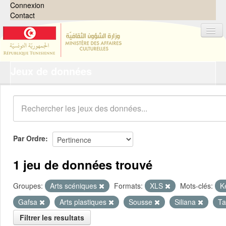
Connexion
Contact
Jeux de données
Jeux de données
Organisations
Groupes
Demandes
0
Par Ordre
À propos
1 jeu de données trouvé
Groupes:
Arts scéniques
Formats:
XLS
Mots-clés:
K
Gafsa
Arts plastiques
Sousse
Siliana
Ta
Filtrer les resultats