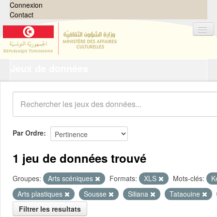
Connexion
Contact
Jeux de données
Jeux de données
Organisations
Groupes
Demandes
0
Par Ordre
À propos
1 jeu de données trouvé
Groupes:
Arts scéniques
Formats:
XLS
Mots-clés:
K
Arts plastiques
Sousse
Siliana
Tataouine
Filtrer les resultats