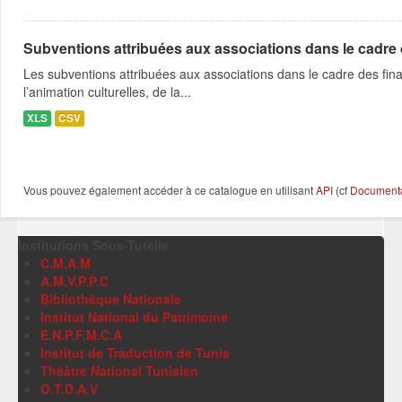
Subventions attribuées aux associations dans le cadre
Les subventions attribuées aux associations dans le cadre des fina
l’animation culturelles, de la...
XLS
CSV
Vous pouvez également accéder à ce catalogue en utilisant
API
(cf
Documentat
Institutions Sous-Tutelle
C.M.A.M
A.M.V.P.P.C
Bibliothèque Nationale
Institut National du Patrimoine
E.N.P.F.M.C.A
Institut de Traduction de Tunis
Théâtre National Tunisien
O.T.D.A.V