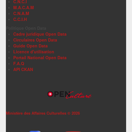
C.N.C.I
M.A.C.A.M
C.N.A.M
C.C.I.H
Politique Open Data
Cadre juridique Open Data
Circulaires Open Data
Guide Open Data
Licence d'utilisation
Portail National Open Data
F.A.Q
API CKAN
Ministère des Affaires Culturelles ©
2026