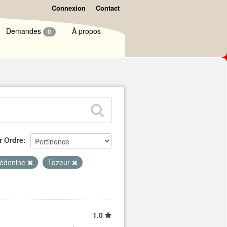
Connexion
Contact
Demandes
À propos
0
r Ordre
édenine
Tozeur
1.0