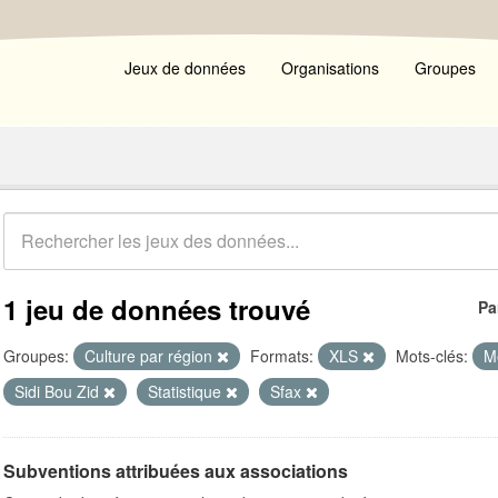
Jeux de données
Organisations
Groupes
1 jeu de données trouvé
Pa
Groupes:
Culture par région
Formats:
XLS
Mots-clés:
M
Sidi Bou Zid
Statistique
Sfax
Subventions attribuées aux associations