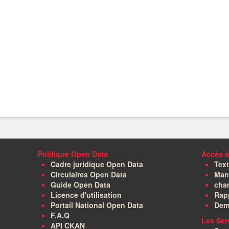
Politique Open Data
Accès à
Cadre juridique Open Data
Text
Circulaires Open Data
Manu
Guide Open Data
char
Licence d'utilisation
Rapp
Portail National Open Data
Dem
F.A.Q
Les Ser
API CKAN