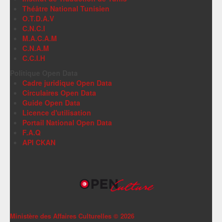
Théâtre National Tunisien
O.T.D.A.V
C.N.C.I
M.A.C.A.M
C.N.A.M
C.C.I.H
Politique Open Data
Cadre juridique Open Data
Circulaires Open Data
Guide Open Data
Licence d'utilisation
Portail National Open Data
F.A.Q
API CKAN
Ministère des Affaires Culturelles ©
2026