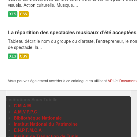
visuels, Action culturelle, Musique,...
XLS
CSV
La répartition des spectacles musicaux d’été acceptées
Tableau décrit le nom du groupe ou d’artiste, l’entrepreneur, le nom
de spectacle, la...
XLS
CSV
Vous pouvez également accéder à ce catalogue en utilisant
API
(cf
Documentat
Institutions Sous-Tutelle
C.M.A.M
A.M.V.P.P.C
Bibliothèque Nationale
Institut National du Patrimoine
E.N.P.F.M.C.A
Institut de Traduction de Tunis