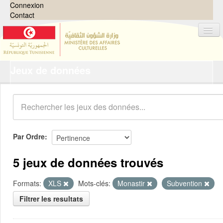
Connexion
Contact
Jeux de données
Jeux de données
Organisations
Groupes
Demandes
0
Par Ordre
À propos
5 jeux de données trouvés
Formats:
XLS
Mots-clés:
Monastir
Subvention
Filtrer les resultats