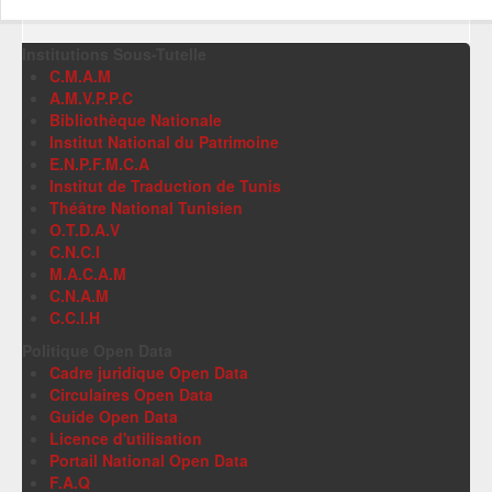
Institutions Sous-Tutelle
C.M.A.M
A.M.V.P.P.C
Bibliothèque Nationale
Institut National du Patrimoine
E.N.P.F.M.C.A
Institut de Traduction de Tunis
Théâtre National Tunisien
O.T.D.A.V
C.N.C.I
M.A.C.A.M
C.N.A.M
C.C.I.H
Politique Open Data
Cadre juridique Open Data
Circulaires Open Data
Guide Open Data
Licence d'utilisation
Portail National Open Data
F.A.Q