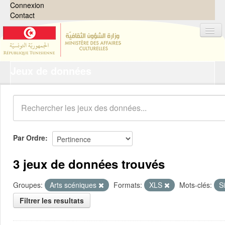
Connexion
Contact
Jeux de données
Jeux de données
Organisations
Groupes
Demandes
0
Par Ordre
À propos
3 jeux de données trouvés
Groupes:
Arts scéniques
Formats:
XLS
Mots-clés:
S
Filtrer les resultats