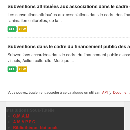
Subventions attribuées aux associations dans le cadre
Les subventions attribuées aux associations dans le cadre des fina
l’animation culturelles, de la...
XLS
CSV
Subventions dans le cadre du financement public des a
Subventions accordées dans le cadre du financement public d'asso
visuels, Action culturelle, Musique,...
XLS
CSV
Vous pouvez également accéder à ce catalogue en utilisant
API
(cf
Documentat
Institutions Sous-Tutelle
C.M.A.M
A.M.V.P.P.C
Bibliothèque Nationale