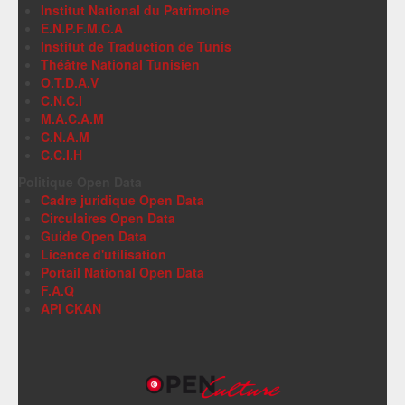
Institut National du Patrimoine
E.N.P.F.M.C.A
Institut de Traduction de Tunis
Théâtre National Tunisien
O.T.D.A.V
C.N.C.I
M.A.C.A.M
C.N.A.M
C.C.I.H
Politique Open Data
Cadre juridique Open Data
Circulaires Open Data
Guide Open Data
Licence d'utilisation
Portail National Open Data
F.A.Q
API CKAN