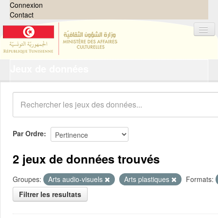
Connexion
Contact
Jeux de données
Jeux de données
Organisations
Groupes
Demandes
0
Par Ordre
À propos
2 jeux de données trouvés
Groupes:
Arts audio-visuels
Arts plastiques
Formats:
Filtrer les resultats