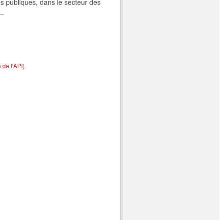
s publiques, dans le secteur des
..
de l'API
).