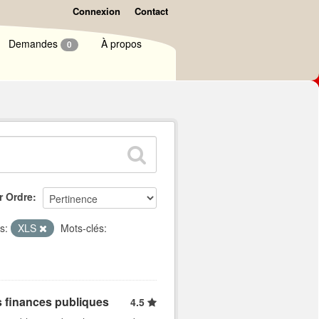
Connexion
Contact
Demandes
À propos
0
r Ordre
s:
XLS
Mots-clés:
s finances publiques
4.5