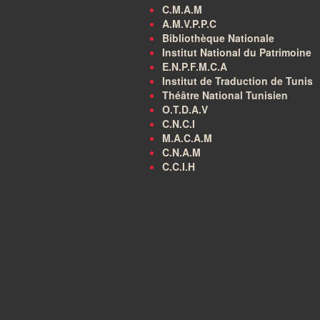
C.M.A.M
A.M.V.P.P.C
Bibliothèque Nationale
Institut National du Patrimoine
E.N.P.F.M.C.A
Institut de Traduction de Tunis
Théâtre National Tunisien
O.T.D.A.V
C.N.C.I
M.A.C.A.M
C.N.A.M
C.C.I.H