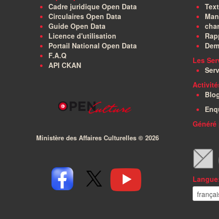
Cadre juridique Open Data
Text
Circulaires Open Data
Manu
Guide Open Data
char
Licence d'utilisation
Rapp
Portail National Open Data
Dem
F.A.Q
Les Ser
API CKAN
Serv
Activit
Blo
Enq
Généré 
Ministère des Affaires Culturelles ©
2026
Langue