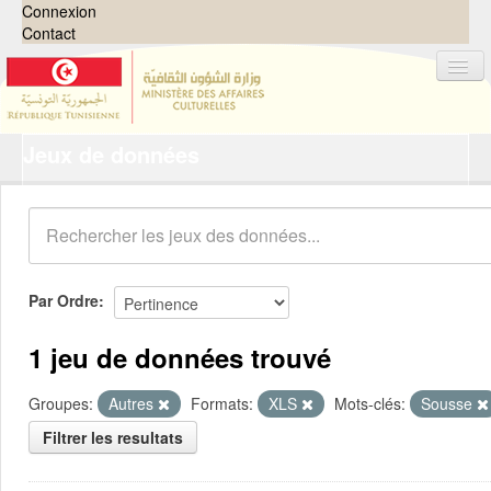
Connexion
Contact
Jeux de données
Jeux de données
Organisations
Groupes
Demandes
0
Par Ordre
À propos
1 jeu de données trouvé
Groupes:
Autres
Formats:
XLS
Mots-clés:
Sousse
Filtrer les resultats