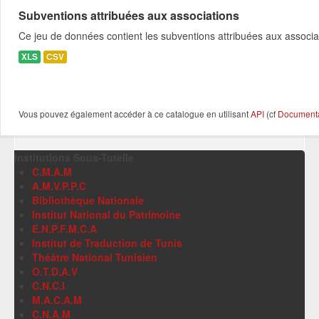
Subventions attribuées aux associations
Ce jeu de données contient les subventions attribuées aux associa
XLS
CSV
Vous pouvez également accéder à ce catalogue en utilisant
API
(cf
Documentat
Institutions Sous-Tutelle
C.M.A.M
A.M.V.P.P.C
Bibliothèque Nationale
Institut National du Patrimoine
E.N.P.F.M.C.A
Institut de Traduction de Tunis
Théâtre National Tunisien
O.T.D.A.V
C.N.C.I
M.A.C.A.M
C.N.A.M