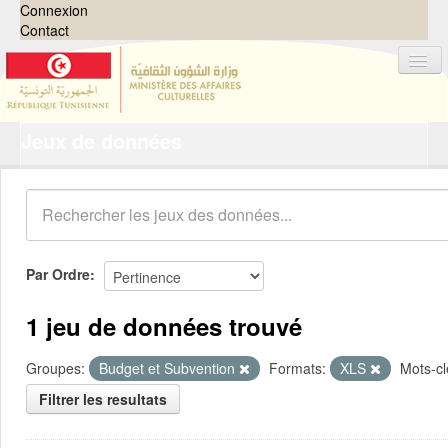
Connexion
Contact
Jeux de données
Jeux de données
Organisations
Groupes
Demandes
0
Par Ordre
À propos
1 jeu de données trouvé
Groupes:
Budget et Subvention
Formats:
XLS
Mots-cl
Filtrer les resultats