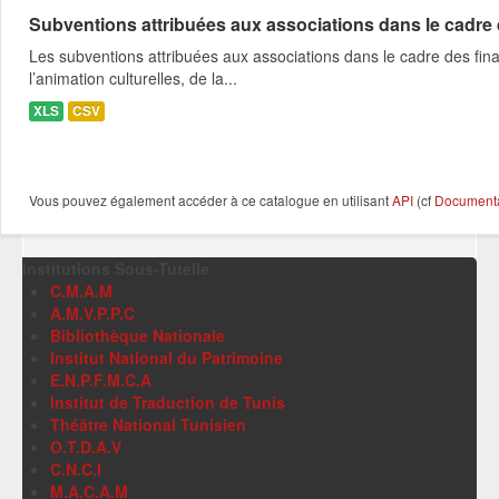
Subventions attribuées aux associations dans le cadre
Les subventions attribuées aux associations dans le cadre des fina
l’animation culturelles, de la...
XLS
CSV
Vous pouvez également accéder à ce catalogue en utilisant
API
(cf
Documentat
Institutions Sous-Tutelle
C.M.A.M
A.M.V.P.P.C
Bibliothèque Nationale
Institut National du Patrimoine
E.N.P.F.M.C.A
Institut de Traduction de Tunis
Théâtre National Tunisien
O.T.D.A.V
C.N.C.I
M.A.C.A.M