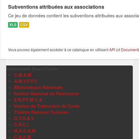
Subventions attribuées aux associations
Ce jeu de données contient les subventions attribuées aux associa
XLS
CSV
Vous pouvez également accéder à ce catalogue en utilisant
API
(cf
Documentat
Institutions Sous-Tutelle
C.M.A.M
A.M.V.P.P.C
Bibliothèque Nationale
Institut National du Patrimoine
E.N.P.F.M.C.A
Institut de Traduction de Tunis
Théâtre National Tunisien
O.T.D.A.V
C.N.C.I
M.A.C.A.M
C.N.A.M