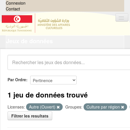
Connexion
Contact
Jeux de données
Jeux de données
Organisations
Groupes
Demandes
0
Par Ordre
À propos
1 jeu de données trouvé
Licenses:
Autre (Ouvert)
Groupes:
Culture par région
Filtrer les resultats