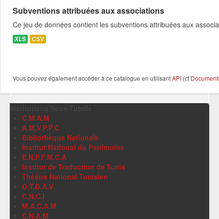
Subventions attribuées aux associations
Ce jeu de données contient les subventions attribuées aux associa
XLS
CSV
Vous pouvez également accéder à ce catalogue en utilisant
API
(cf
Documentat
Institutions Sous-Tutelle
C.M.A.M
A.M.V.P.P.C
Bibliothèque Nationale
Institut National du Patrimoine
E.N.P.F.M.C.A
Institut de Traduction de Tunis
Théâtre National Tunisien
O.T.D.A.V
C.N.C.I
M.A.C.A.M
C.N.A.M