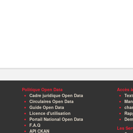
Politique Open Data
Accès à
Cadre juridique Open Data
Text
Circulaires Open Data
Manu
Guide Open Data
char
Licence d'utilisation
Rapp
Portail National Open Data
Dem
F.A.Q
Les Ser
API CKAN