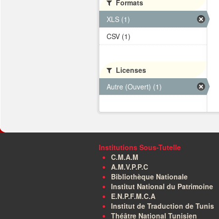
Formats
XLS (1)
CSV (1)
Licenses
Autre (Ouvert) (1)
Institutions Sous-Tutelle
C.M.A.M
A.M.V.P.P.C
Bibliothèque Nationale
Institut National du Patrimoine
E.N.P.F.M.C.A
Institut de Traduction de Tunis
Théâtre National Tunisien