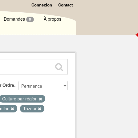
Connexion
Contact
Demandes
À propos
0
r Ordre
Culture par région
ntion
Tozeur