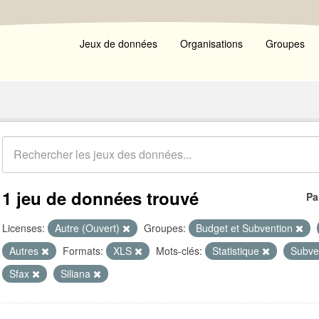
Jeux de données
Organisations
Groupes
1 jeu de données trouvé
Pa
Licenses:
Autre (Ouvert)
Groupes:
Budget et Subvention
Autres
Formats:
XLS
Mots-clés:
Statistique
Subve
Sfax
Siliana